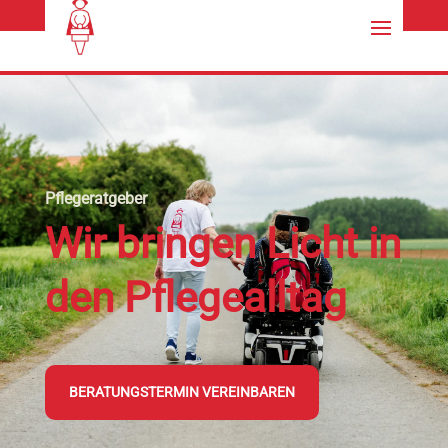
kontakt@florencehilfe.de
02151/795528
Pflegeratgeber
Wir bringen Licht in
den Pflegealltag
BERATUNGSTERMIN VEREINBAREN